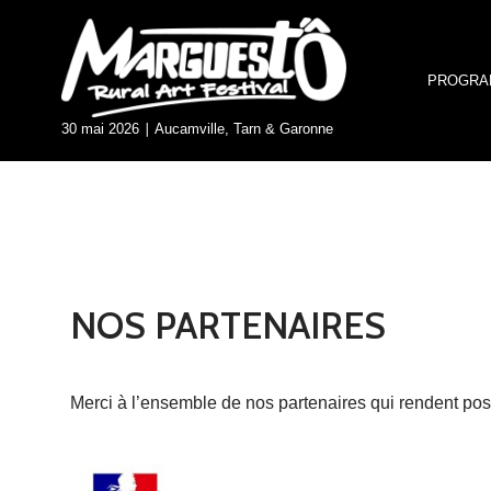
Aller
PROGRA
au
contenu
30 mai 2026 ∣ Aucamville, Tarn & Garonne
NOS PARTENAIRES
Merci à l’ensemble de nos partenaires qui rendent poss