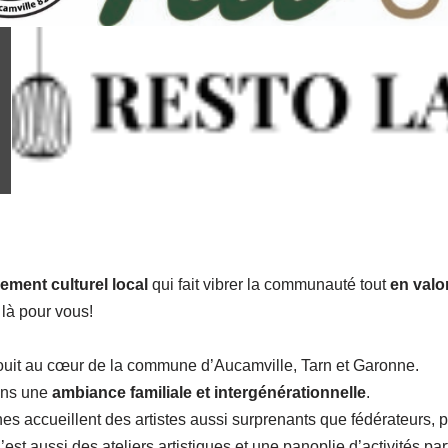
ement culturel local
qui fait vibrer la communauté tout
en valo
 là pour vous!
panouit au cœur de la commune d’Aucamville, Tarn et Garonne.
dans une
ambiance familiale et intergénérationnelle
.
s accueillent des artistes aussi surprenants que fédérateurs,
st aussi des ateliers artistiques et une panoplie d’activités par