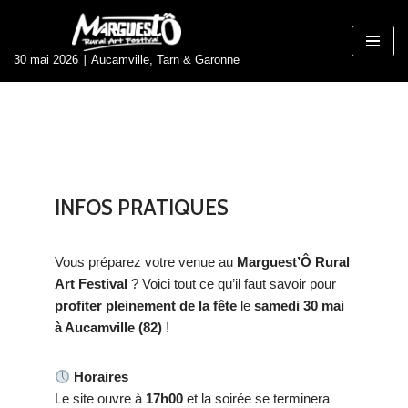
Aller
30 mai 2026 ∣ Aucamville, Tarn & Garonne
au
contenu
INFOS PRATIQUES
Vous préparez votre venue au
Marguest’Ô Rural
Art Festival
? Voici tout ce qu’il faut savoir pour
profiter pleinement de la fête
le
samedi 30 mai
à Aucamville (82)
!
Horaires
Le site ouvre à
17h00
et la soirée se terminera